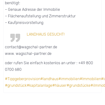
benötigt:
– Genaue Adresse der Immobilie
– Flächenaufstellung und Zimmerstruktur
– Kaufpreisvorstellung
LANDHAUS GESUCHT!
contact@wagschal-partner.de
www. wagschal-partner.de
oder rufen Sie einfach kostenlos an unter : +49 800
0700 680
#Tippgeberprovision
#landhaus
#immobilien
#Immobilien
#i
#grundstück
#kapitalanlage
#häuser
#grundstücke
#iImmob