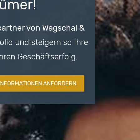
tümer!
artner von Wagschal &
folio und steigern so Ihre
Ihren
Geschäftserfolg
.
INFORMATIONEN ANFORDERN